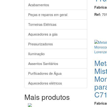
Acabamentos
Fabrica
Ref:
70
Peças e reparos em geral
Torneiras Elétricas
Aquecedores a gás
Pressurizadores
Iluminação
Met
Assentos Sanitários
Mis
Purificadores de Água
Mo
Aquecedores elétricos
par
C7
Mais produtos
Fabrica