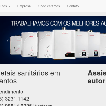
dutos
Empresa
Onde estamos
Contato
etais sanitários em
Assis
antos
autor
endimento
3) 3231.1142
3) 98814.6225
Whatsapp