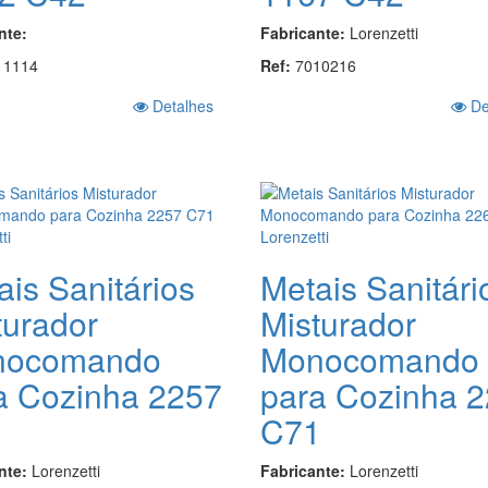
nte:
Fabricante:
Lorenzetti
11114
Ref:
7010216
Detalhes
De
ais Sanitários
Metais Sanitári
turador
Misturador
nocomando
Monocomando
a Cozinha 2257
para Cozinha 
1
C71
nte:
Lorenzetti
Fabricante:
Lorenzetti