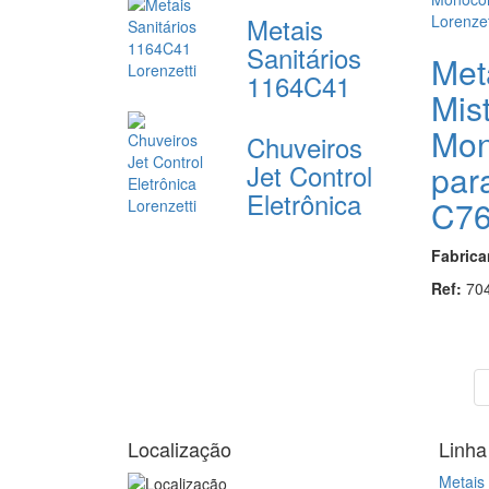
Metais
Sanitários
Met
1164C41
Mis
Mo
Chuveiros
Jet Control
par
Eletrônica
C7
Fabrica
Ref:
70
Localização
Linha
Metais 