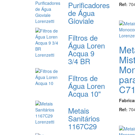
Purificadores
Ref:
70
de Água
Gioviale
Filtros de
Água Loren
Met
Acqua 9
Mis
3/4 BR
Mo
Filtros de
par
Água Loren
C7
Acqua 10"
Fabrica
Metais
Ref:
70
Sanitários
1167C29