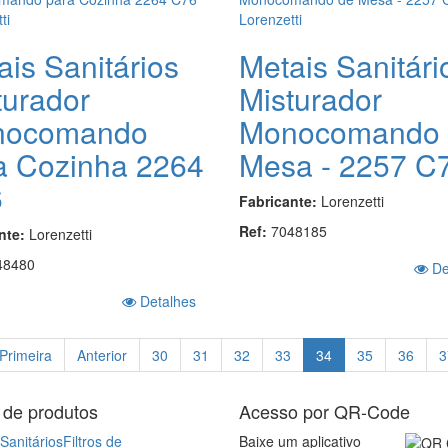
ais Sanitários
Metais Sanitári
turador
Misturador
nocomando
Monocomando 
a Cozinha 2264
Mesa - 2257 C
6
Fabricante:
Lorenzetti
Ref:
7048185
nte:
Lorenzetti
48480
De
Detalhes
Primeira
Anterior
30
31
32
33
34
35
36
3
 de produtos
Acesso por QR-Code
Sanitários
Filtros de
Baixe um aplicativo