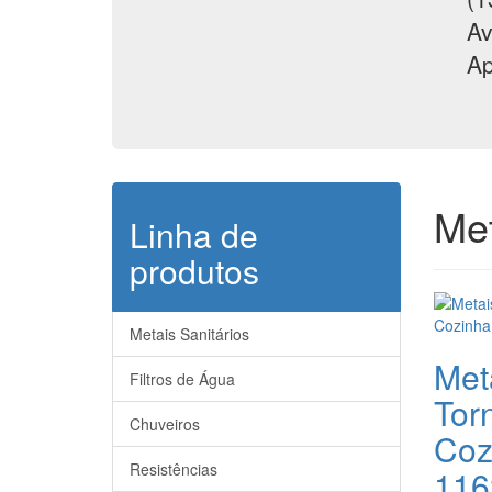
Av
Ap
Met
Linha de
produtos
Metais Sanitários
Meta
Filtros de Água
Tor
Chuveiros
Coz
Resistências
116