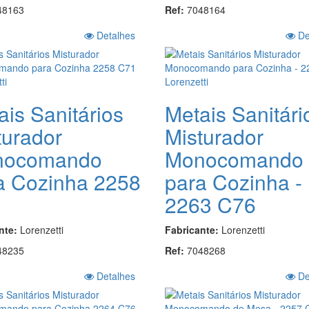
48163
Ref:
7048164
Detalhes
De
ais Sanitários
Metais Sanitári
turador
Misturador
nocomando
Monocomando
a Cozinha 2258
para Cozinha -
1
2263 C76
nte:
Lorenzetti
Fabricante:
Lorenzetti
48235
Ref:
7048268
Detalhes
De