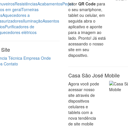
huveiros
Resistências
Acabamentos
Peças
leitor
QR Code
para
ros em geral
Torneiras
o seu smartphone,
as
Aquecedores a
tablet ou celular, em
ssurizadores
Iluminação
Assentos
seguida abra o
ios
Purificadores de
aplicativo e aponte
quecedores elétricos
para a imagem ao
lado. Pronto! Já está
acessando o nosso
Site
site em seu
dispositivo.
ncia Técnica
Empresa
Onde
os
Contato
Casa São José Mobile
Agora você pode
acessar nosso
site através de
dispositivos
celulares e
tablets com a
nova tendência
de site mobile