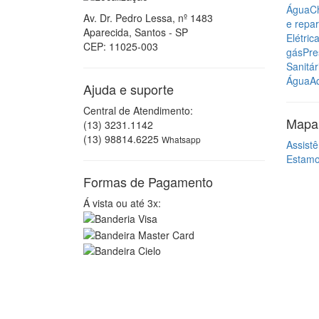
Água
C
Av. Dr. Pedro Lessa, nº 1483
e repa
Aparecida, Santos - SP
Elétric
CEP: 11025-003
gás
Pre
Sanitár
Água
A
Ajuda e suporte
Central de Atendimento:
Mapa 
(13) 3231.1142
(13) 98814.6225
Whatsapp
Assistê
Estam
Formas de Pagamento
Á vista ou até 3x: