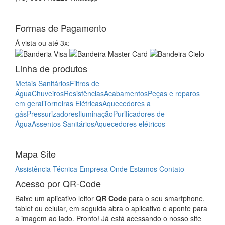
Formas de Pagamento
Á vista ou até 3x:
Linha de produtos
Metais Sanitários
Filtros de
Água
Chuveiros
Resistências
Acabamentos
Peças e reparos
em geral
Torneiras Elétricas
Aquecedores a
gás
Pressurizadores
Iluminação
Purificadores de
Água
Assentos Sanitários
Aquecedores elétricos
Mapa Site
Assistência Técnica
Empresa
Onde Estamos
Contato
Acesso por QR-Code
Baixe um aplicativo leitor
QR Code
para o seu smartphone,
tablet ou celular, em seguida abra o aplicativo e aponte para
a imagem ao lado. Pronto! Já está acessando o nosso site