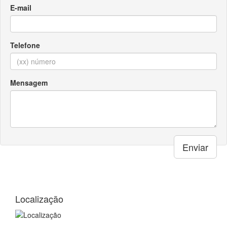
Enviar
Localização
Av. Dr. Pedro Lessa, nº 1483
Aparecida, Santos - SP
CEP: 11025-003
Ajuda e suporte
Central de Atendimento:
(13) 3231.1142
(13) 98814.6225
Whatsapp
Formas de Pagamento
Á vista ou até 3x: