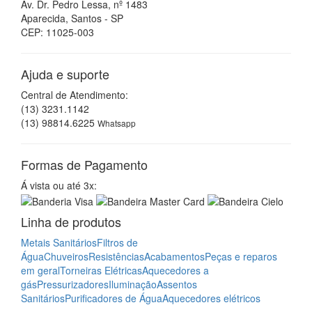
Linha de produtos
Metais Sanitários
Filtros de
Água
Chuveiros
Resistências
Acabamentos
Peças e reparos
em geral
Torneiras Elétricas
Aquecedores a
gás
Pressurizadores
Iluminação
Assentos
Sanitários
Purificadores de Água
Aquecedores elétricos
Mapa Site
Assistência Técnica
Empresa
Onde Estamos
Contato
Acesso por QR-Code
Baixe um aplicativo leitor
QR Code
para o seu smartphone,
tablet ou celular, em seguida abra o aplicativo e aponte para
a imagem ao lado. Pronto! Já está acessando o nosso site
em seu dispositivo.