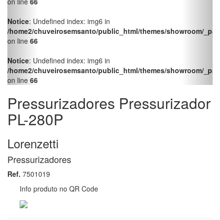
Lorenzetti
Pressurizadores
Ref.
7501019
Info produto no QR Code
Facebook
Twitter
LinkedIn
Pinterest
WhatsApp
Aplicação Pressurização de água para aquecedores a gás.
Pressurização de sistemas hidráulicos domésticos, rurais,
comerciais entre outros. Drenagem para reservatórios
subterrâneos e poços até 8 metros. Características - Potência 1/3
CV - Silencioso e compacto - Bivolt - Pressão Máxima 28MCA -
Baixo consumo de energia elétrica - Fácil instalação,
manutenção, prática e econômica - Acionamento por Pressostato
- Durável, material resistente a corrosão