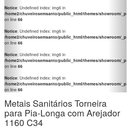
/home2/chuveirosemsanto/public_html/themes/showroom/_pag
on line
66
Metais Sanitários Torneira
para Pia-Longa com Arejador
1160 C34
Lorenzetti
Metais Sanitários
Ref.
7012060
Info
Acessórios
Banheiro
C/ saída para máquina
produto
no QR Code
Facebook
Twitter
LinkedIn
Pinterest
WhatsApp