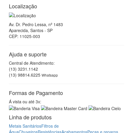
Formas de Pagamento
Á vista ou até 3x:
Linha de produtos
Metais Sanitários
Filtros de
Água
Chuveiros
Resistências
Acabamentos
Peças e reparos
em geral
Torneiras Elétricas
Aquecedores a
gás
Pressurizadores
Iluminação
Purificadores de
Água
Assentos Sanitários
Aquecedores elétricos
Mapa Site
Assistência Técnica
Empresa
Onde Estamos
Contato
Acesso por QR-Code
Baixe um aplicativo leitor
QR Code
para o seu smartphone,
tablet ou celular, em seguida abra o aplicativo e aponte para
a imagem ao lado. Pronto! Já está acessando o nosso site
em seu dispositivo.