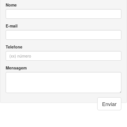
Enviar
Localização
Av. Dr. Pedro Lessa, nº 1483
Aparecida, Santos - SP
CEP: 11025-003
Ajuda e suporte
Central de Atendimento:
(13) 3231.1142
(13) 98814.6225
Whatsapp