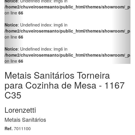
para Cozinha de Mesa - 1167
C35
Lorenzetti
Metais Sanitários
Ref.
7011100
Info
Acessórios
Banheiro
C/ saída para máquina
produto
no QR Code
Facebook
Twitter
LinkedIn
Pinterest
WhatsApp
Torneira para Cozinha de Mesa - Bica Móvel