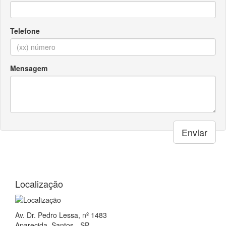
Localização
Av. Dr. Pedro Lessa, nº 1483
Aparecida, Santos - SP
CEP: 11025-003
Ajuda e suporte
Central de Atendimento:
(13) 3231.1142
(13) 98814.6225
Whatsapp
Formas de Pagamento
Á vista ou até 3x: