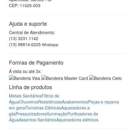
Linha de produtos
Metais Sanitários
Filtros de
Água
Chuveiros
Resistências
Acabamentos
Peças e reparos
em geral
Torneiras Elétricas
Aquecedores a
gás
Pressurizadores
Iluminação
Purificadores de
Água
Assentos Sanitários
Aquecedores elétricos
Mapa Site
Assistência Técnica
Empresa
Onde Estamos
Contato
Acesso por QR-Code
Baixe um aplicativo leitor
QR Code
para o seu smartphone,
tablet ou celular, em seguida abra o aplicativo e aponte para
a imagem ao lado. Pronto! Já está acessando o nosso site
em seu dispositivo.
Casa São José Mobile