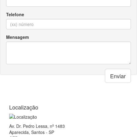
Localização
Av. Dr. Pedro Lessa, nº 1483
Aparecida, Santos - SP
CEP: 11025-003
Ajuda e suporte
Central de Atendimento:
(13) 3231.1142
(13) 98814.6225
Whatsapp
Formas de Pagamento
Á vista ou até 3x: