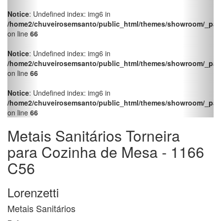
Metais Sanitários Torneira
para Cozinha de Mesa - 1166
C56
Lorenzetti
Metais Sanitários
Ref.
7011173
Info produto no QR Code
Torneiras
Facebook
Twitter
LinkedIn
Pinterest
WhatsApp
Torneira para Cozinha de Mesa - Bica Móvel