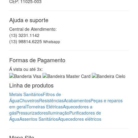
Linha de produtos
Metais Sanitários
Filtros de
Água
Chuveiros
Resistências
Acabamentos
Peças e reparos
em geral
Torneiras Elétricas
Aquecedores a
gás
Pressurizadores
Iluminação
Purificadores de
Água
Assentos Sanitários
Aquecedores elétricos
Mapa Site
Assistência Técnica
Empresa
Onde Estamos
Contato
Acesso por QR-Code
Baixe um aplicativo leitor
QR Code
para o seu smartphone,
tablet ou celular, em seguida abra o aplicativo e aponte para
a imagem ao lado. Pronto! Já está acessando o nosso site
em seu dispositivo.
Casa São José Mobile
Agora você pode acessar nosso site através de dispositivos