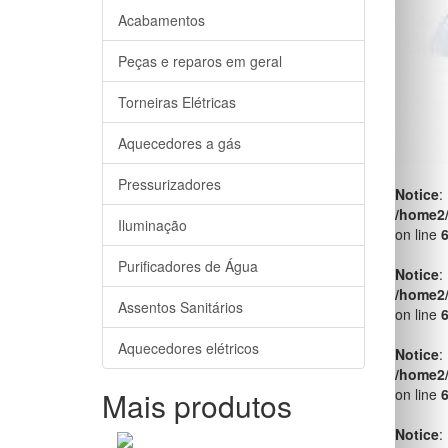
Notice
:
Acabamentos
/home2
on line
Peças e reparos em geral
Notice
:
Torneiras Elétricas
/home2
on line
Aquecedores a gás
Notice
:
Pressurizadores
/home2
on line
Iluminação
Notice
:
Purificadores de Água
/home2
on line
Assentos Sanitários
Notice
:
Aquecedores elétricos
/home2
on line
Mais produtos
Notice
:
/home2