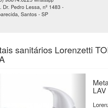
. Dr. Pedro Lessa, nº 1483 -
arecida, Santos - SP
ais sanitários Lorenzetti
A
Meta
LAV
 Undefined index: img6 in
/chuveirosemsanto/public_html/themes/showroom/_pages/produt
66
Lorenz