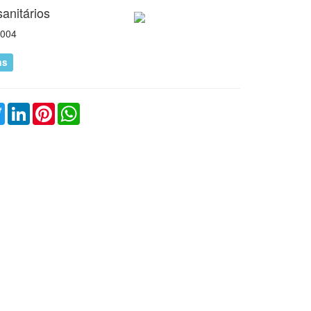
sanitários
o.php
004
as
o.php
ebook
Twitter
LinkedIn
Pinterest
WhatsApp
o.php
o.php
o.php
o.php