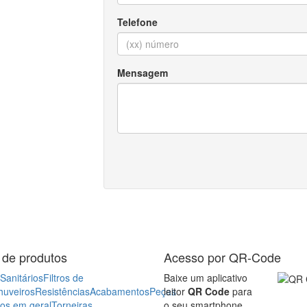
 de produtos
Acesso por QR-Code
Sanitários
Filtros de
Baixe um aplicativo
huveiros
Resistências
Acabamentos
Peças
leitor
QR Code
para
ros em geral
Torneiras
o seu smartphone,
as
Aquecedores a
tablet ou celular, em
ssurizadores
Iluminação
Purificadores
seguida abra o
a
Assentos
aplicativo e aponte
ios
Aquecedores elétricos
para a imagem ao
lado. Pronto! Já está
acessando o nosso
Site
site em seu
dispositivo.
ncia Técnica
Empresa
Onde
os
Contato
Casa São José Mobile
Agora você pode