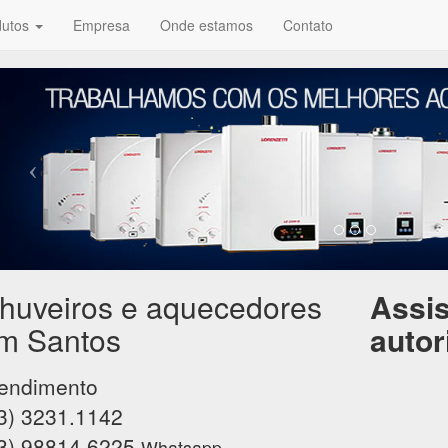
dutos
Empresa
Onde estamos
Contato
huveiros e aquecedores
Assis
m Santos
autor
endimento
3) 3231.1142
3) 98814.6225
Whatsapp