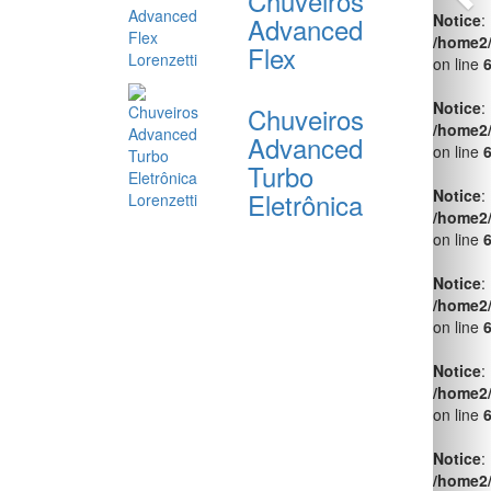
Chuveiros
/home2
Advanced
on line
Flex
Notice
:
/home2
Chuveiros
on line
Advanced
Turbo
Notice
:
/home2
Eletrônica
on line
Notice
:
/home2
on line
Notice
:
/home2
on line
Notice
:
/home2
on line