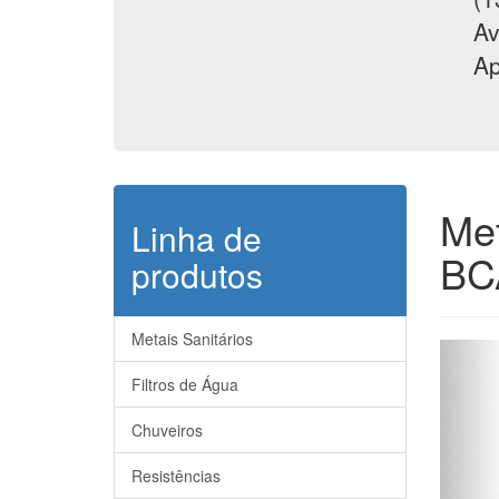
Av
Ap
Met
Linha de
BC
produtos
Metais Sanitários
Filtros de Água
Notice
:
Chuveiros
/home2
on line
Resistências