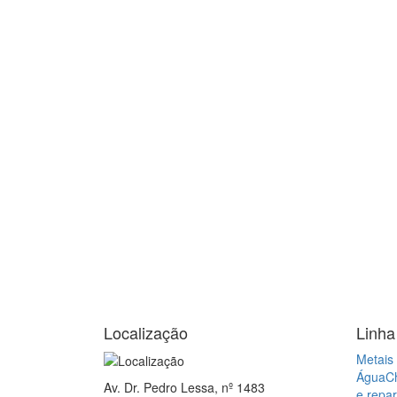
Localização
Linha
Metais 
Água
C
Av. Dr. Pedro Lessa, nº 1483
e repa
Aparecida, Santos - SP
Elétric
CEP: 11025-003
gás
Pre
de Águ
Sanitár
Ajuda e suporte
Central de Atendimento:
Mapa 
(13) 3231.1142
(13) 98814.6225
Whatsapp
Assistê
Estam
Formas de Pagamento
Á vista ou até 3x: