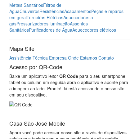
Metais Sanitários
Filtros de
Água
Chuveiros
Resistências
Acabamentos
Peças e reparos
em geral
Torneiras Elétricas
Aquecedores a
gás
Pressurizadores
Iluminação
Assentos
Sanitários
Purificadores de Água
Aquecedores elétricos
Mapa Site
Assistência Técnica
Empresa
Onde Estamos
Contato
Acesso por QR-Code
Baixe um aplicativo leitor
QR Code
para o seu smartphone,
tablet ou celular, em seguida abra o aplicativo e aponte para
a imagem ao lado. Pronto! Já está acessando o nosso site
em seu dispositivo.
Casa São José Mobile
Agora você pode acessar nosso site através de dispositivos
celulares e tablets com a nova tendência de site mobile