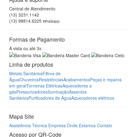
Central de Atendimento:
(13) 3231.1142
(13) 98814.6225
Whatsapp
Formas de Pagamento
Á vista ou até 3x:
Linha de produtos
Metais Sanitários
Filtros de
Água
Chuveiros
Resistências
Acabamentos
Peças e reparos
em geral
Torneiras Elétricas
Aquecedores a
gás
Pressurizadores
Iluminação
Assentos
Sanitários
Purificadores de Água
Aquecedores elétricos
Mapa Site
Assistência Técnica
Empresa
Onde Estamos
Contato
Acesso por QR-Code