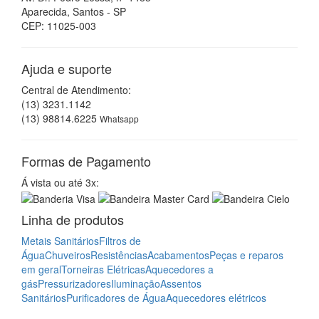
Aparecida, Santos - SP
CEP: 11025-003
Ajuda e suporte
Central de Atendimento:
(13) 3231.1142
(13) 98814.6225
Whatsapp
Formas de Pagamento
Á vista ou até 3x:
Linha de produtos
Metais Sanitários
Filtros de
Água
Chuveiros
Resistências
Acabamentos
Peças e reparos
em geral
Torneiras Elétricas
Aquecedores a
gás
Pressurizadores
Iluminação
Assentos
Sanitários
Purificadores de Água
Aquecedores elétricos