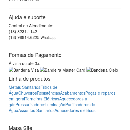
Ajuda e suporte
Central de Atendimento:
(13) 3231.1142
(13) 98814.6225
Whatsapp
Formas de Pagamento
Á vista ou até 3x:
Linha de produtos
Metais Sanitários
Filtros de
Água
Chuveiros
Resistências
Acabamentos
Peças e reparos
em geral
Torneiras Elétricas
Aquecedores a
gás
Pressurizadores
Iluminação
Purificadores de
Água
Assentos Sanitários
Aquecedores elétricos
Mapa Site