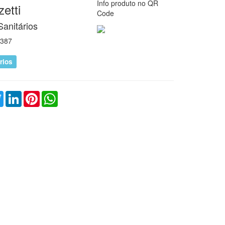
Info produto no QR
etti
Code
Sanitários
387
rios
ebook
Twitter
LinkedIn
Pinterest
WhatsApp
o.php
o.php
o.php