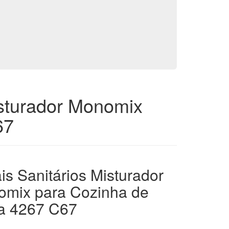
isturador Monomix
67
is Sanitários Misturador
mix para Cozinha de
a 4267 C67