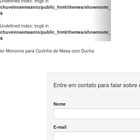
 Undefined index: img6 in
/chuveirosemsanto/public_html/themes/showroom/_pages/produt
66
 Undefined index: img6 in
/chuveirosemsanto/public_html/themes/showroom/_pages/produt
66
dor Monomix para Cozinha de Mesa com Ducha
Entre em contato para falar sobre 
Nome
E-mail