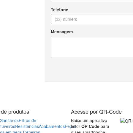
Telefone
Mensagem
 de produtos
Acesso por QR-Code
Sanitários
Filtros de
Baixe um aplicativo
huveiros
Resistências
Acabamentos
Peças
leitor
QR Code
para
ros em geral
Torneiras
o seu smartphone,