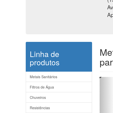
Av
Ap
Met
Linha de
pa
produtos
Metais Sanitários
Filtros de Água
Chuveiros
Resistências