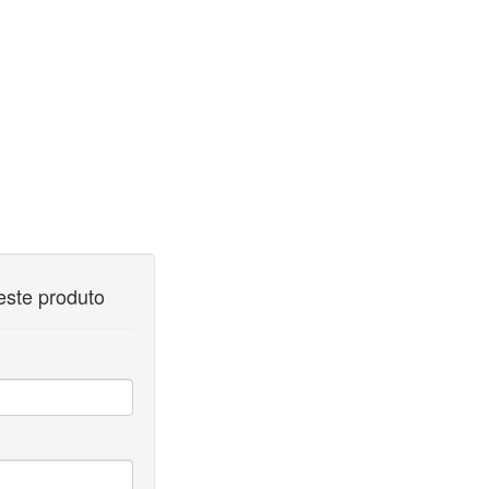
o.php
o.php
este produto