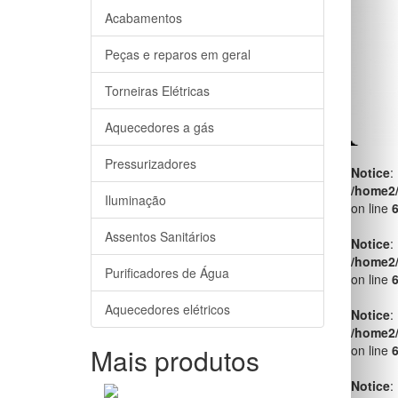
Acabamentos
Peças e reparos em geral
Torneiras Elétricas
Aquecedores a gás
Pressurizadores
Notice
:
/home2
Iluminação
on line
Assentos Sanitários
Notice
:
/home2
Purificadores de Água
on line
Aquecedores elétricos
Notice
:
/home2
Mais produtos
on line
Notice
: