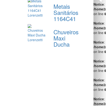
Notice
:
Metais
/home2
Sanitários
on line
1164C41
Notice
:
/home2
Chuveiros
on line
Maxi
Notice
:
Ducha
/home2
on line
Notice
:
/home2
on line
Notice
:
/home2
on line
Notice
:
/home2