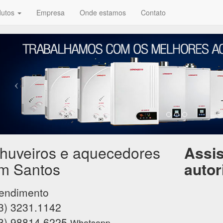
dutos
Empresa
Onde estamos
Contato
huveiros e aquecedores
Assis
m Santos
autor
endimento
3) 3231.1142
3) 98814.6225
Whatsapp