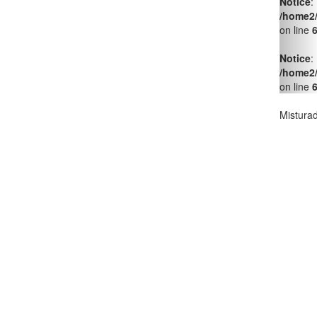
Notice
:
/home2
on line
Notice
:
/home2
on line
Mistura