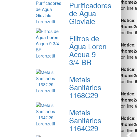
/home2
Purificadores
on line
de Água
Gioviale
Notice
:
/home2
on line
Filtros de
Água Loren
Notice
:
/home2
Acqua 9
on line
3/4 BR
Notice
:
/home2
Metais
on line
Sanitários
1168C29
Notice
:
/home2
on line
Metais
Sanitários
Notice
:
/home2
1164C29
on line