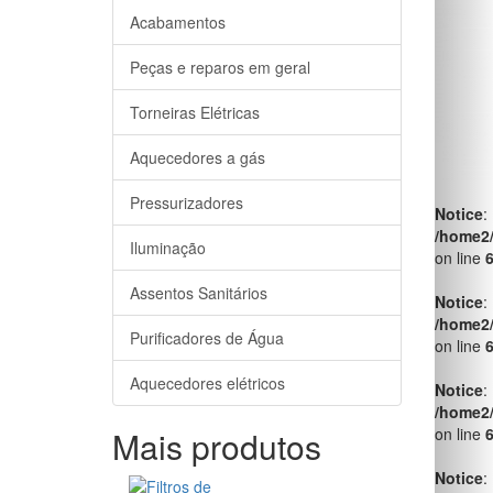
Notice
:
Acabamentos
/home2
on line
Peças e reparos em geral
Notice
:
Torneiras Elétricas
/home2
on line
Aquecedores a gás
Notice
:
Pressurizadores
/home2
on line
Iluminação
Notice
:
Assentos Sanitários
/home2
on line
Purificadores de Água
Notice
:
Aquecedores elétricos
/home2
on line
Mais produtos
Notice
:
/home2