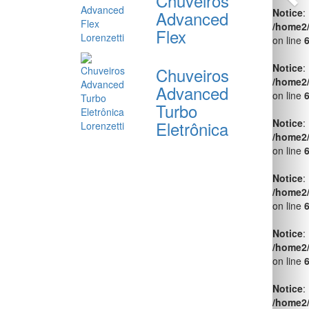
Chuveiros
/home2
Advanced
on line
Flex
Notice
:
/home2
Chuveiros
on line
Advanced
Turbo
Notice
:
/home2
Eletrônica
on line
Notice
:
/home2
on line
Notice
:
/home2
on line
Notice
:
/home2
on line