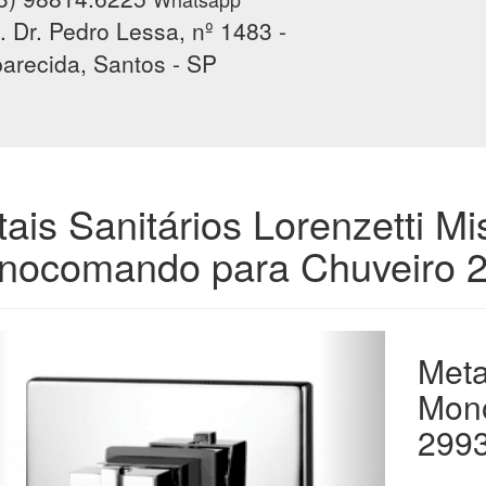
. Dr. Pedro Lessa, nº 1483 -
arecida, Santos - SP
ais Sanitários Lorenzetti Mi
nocomando para Chuveiro 
Meta
Mon
 Undefined index: img6 in
299
/chuveirosemsanto/public_html/themes/showroom/_pages/produt
66