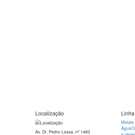
Localização
Linha
Metais 
Água
C
Av. Dr. Pedro Lessa, nº 1483
e repa
Aparecida, Santos - SP
Elétric
CEP: 11025-003
gás
Pre
Sanitár
Água
A
Ajuda e suporte
Central de Atendimento:
Mapa 
(13) 3231.1142
(13) 98814.6225
Whatsapp
Assistê
Estam
Formas de Pagamento
Á vista ou até 3x: