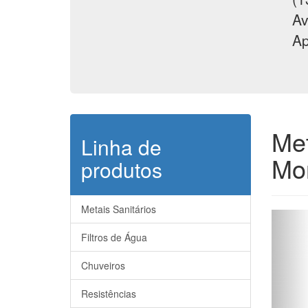
Av
Ap
Met
Linha de
Mo
produtos
Metais Sanitários
Filtros de Água
Notice
:
Chuveiros
/home2
on line
Resistências