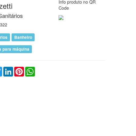
Info produto no QR
etti
Code
o.php
Sanitários
322
o.php
rios
Banheiro
a para máquina
o.php
ebook
Twitter
LinkedIn
Pinterest
WhatsApp
o.php
o.php
o.php