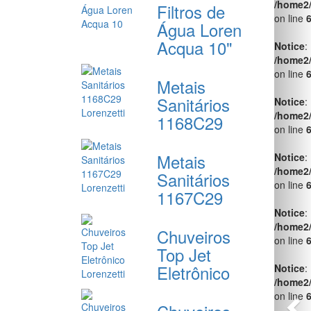
on line
Filtros de
Água Loren
Notice
:
Acqua 10"
/home2
on line
Metais
Notice
:
Sanitários
/home2
on line
1168C29
Notice
:
/home2
Metais
on line
Sanitários
1167C29
Notice
:
/home2
on line
Chuveiros
Top Jet
Notice
:
/home2
Eletrônico
on line
Notice
: