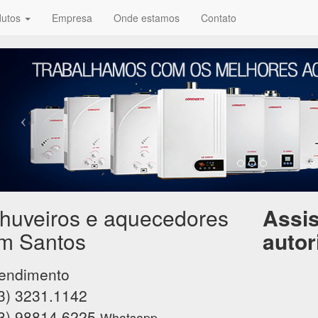
dutos
Empresa
Onde estamos
Contato
huveiros e aquecedores
Assis
m Santos
autor
endimento
3) 3231.1142
3) 98814.6225
Whatsapp