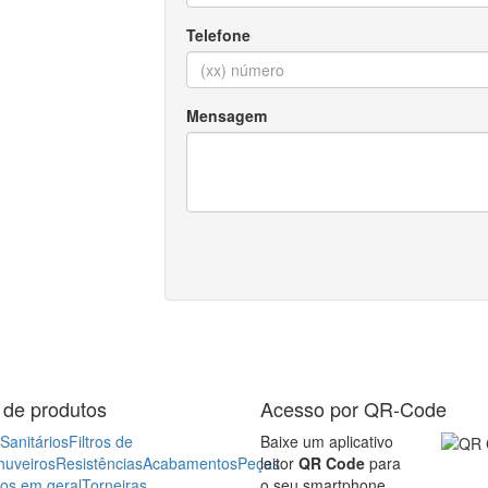
 de produtos
Acesso por QR-Code
Sanitários
Filtros de
Baixe um aplicativo
huveiros
Resistências
Acabamentos
Peças
leitor
QR Code
para
ros em geral
Torneiras
o seu smartphone,
as
Aquecedores a
tablet ou celular, em
ssurizadores
Iluminação
Assentos
seguida abra o
ios
Purificadores de
aplicativo e aponte
quecedores elétricos
para a imagem ao
lado. Pronto! Já está
acessando o nosso
Site
site em seu
dispositivo.
ncia Técnica
Empresa
Onde
os
Contato
Casa São José Mobile
Agora você pode