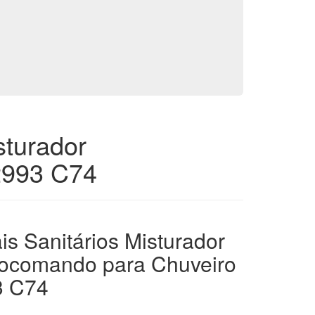
sturador
2993 C74
is Sanitários Misturador
ocomando para Chuveiro
3 C74
o.php