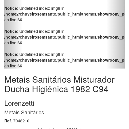
Metais Sanitários Misturador
Ducha Higiênica 1982 C94
Lorenzetti
Metais Sanitários
Ref.
7048210
Info produto no QR Code
Acessórios
Facebook
Twitter
LinkedIn
Pinterest
WhatsApp
Misturador Ducha Higiênica - Flexível de 1,20m - Gatilho em
Metal