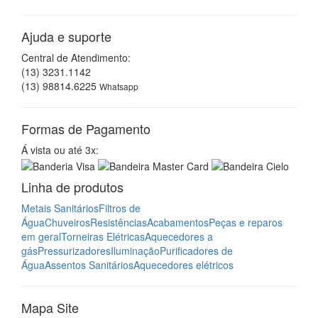
Metais Sanitários
Filtros de
Água
Chuveiros
Resistências
Acabamentos
Peças e reparos
em geral
Torneiras Elétricas
Aquecedores a
gás
Pressurizadores
Iluminação
Purificadores de
Água
Assentos Sanitários
Aquecedores elétricos
Mapa Site
Assistência Técnica
Empresa
Onde Estamos
Contato
Acesso por QR-Code
Baixe um aplicativo leitor
QR Code
para o seu smartphone,
tablet ou celular, em seguida abra o aplicativo e aponte para
a imagem ao lado. Pronto! Já está acessando o nosso site
em seu dispositivo.
Casa São José Mobile
Agora você pode acessar nosso site através de dispositivos