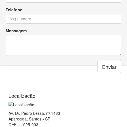
Localização
Av. Dr. Pedro Lessa, nº 1483
Aparecida, Santos - SP
CEP: 11025-003
Ajuda e suporte
Central de Atendimento:
(13) 3231.1142
(13) 98814.6225
Whatsapp
Formas de Pagamento
Á vista ou até 3x:
Linha de produtos