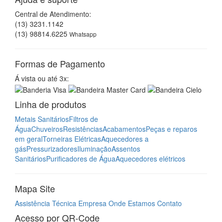
Central de Atendimento:
(13) 3231.1142
(13) 98814.6225
Whatsapp
Formas de Pagamento
Á vista ou até 3x:
Linha de produtos
Metais Sanitários
Filtros de
Água
Chuveiros
Resistências
Acabamentos
Peças e reparos
em geral
Torneiras Elétricas
Aquecedores a
gás
Pressurizadores
Iluminação
Assentos
Sanitários
Purificadores de Água
Aquecedores elétricos
Mapa Site
Assistência Técnica
Empresa
Onde Estamos
Contato
Acesso por QR-Code