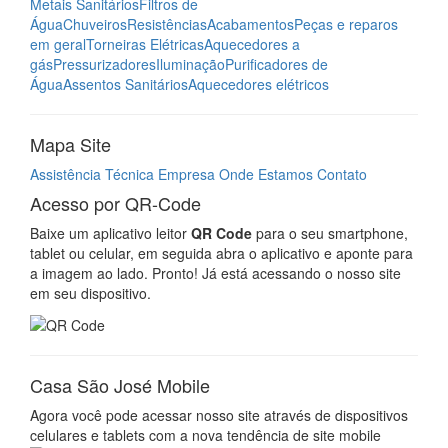
Metais Sanitários
Filtros de
Água
Chuveiros
Resistências
Acabamentos
Peças e reparos
em geral
Torneiras Elétricas
Aquecedores a
gás
Pressurizadores
Iluminação
Purificadores de
Água
Assentos Sanitários
Aquecedores elétricos
Mapa Site
Assistência Técnica
Empresa
Onde Estamos
Contato
Acesso por QR-Code
Baixe um aplicativo leitor
QR Code
para o seu smartphone,
tablet ou celular, em seguida abra o aplicativo e aponte para
a imagem ao lado. Pronto! Já está acessando o nosso site
em seu dispositivo.
Casa São José Mobile
Agora você pode acessar nosso site através de dispositivos
celulares e tablets com a nova tendência de site mobile