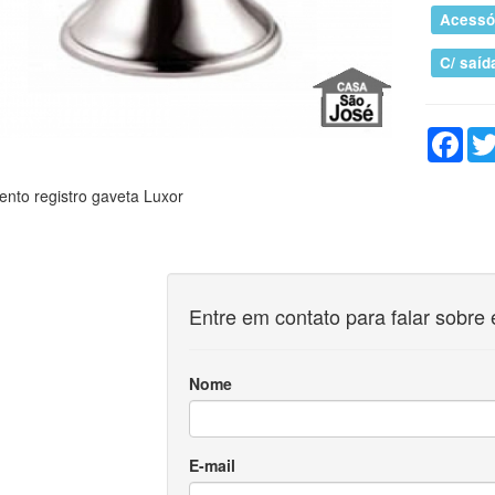
Acessó
C/ saíd
Fac
nto registro gaveta Luxor
Entre em contato para falar sobre 
Nome
E-mail