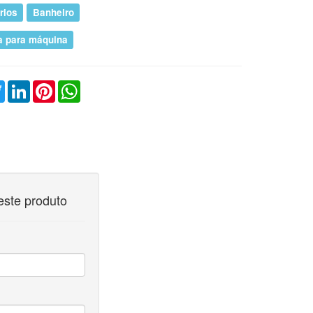
rios
Banheiro
a para máquina
ebook
Twitter
LinkedIn
Pinterest
WhatsApp
este produto