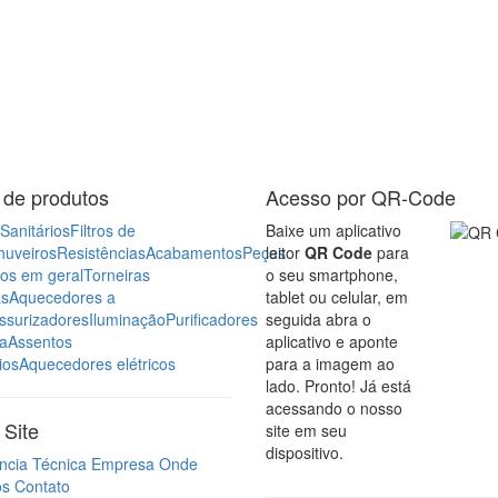
 de produtos
Acesso por QR-Code
Sanitários
Filtros de
Baixe um aplicativo
huveiros
Resistências
Acabamentos
Peças
leitor
QR Code
para
ros em geral
Torneiras
o seu smartphone,
as
Aquecedores a
tablet ou celular, em
ssurizadores
Iluminação
Purificadores
seguida abra o
a
Assentos
aplicativo e aponte
ios
Aquecedores elétricos
para a imagem ao
lado. Pronto! Já está
acessando o nosso
Site
site em seu
dispositivo.
ncia Técnica
Empresa
Onde
os
Contato