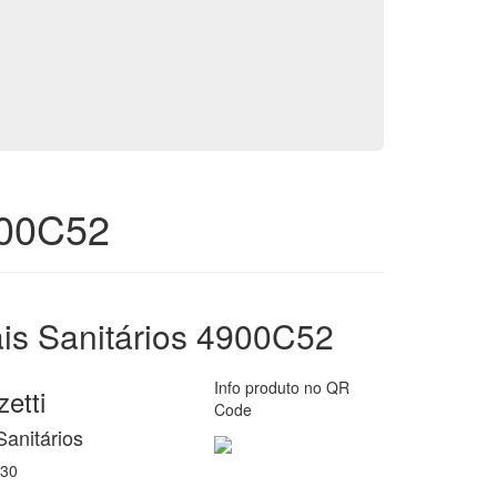
900C52
is Sanitários 4900C52
Info produto no QR
etti
Code
Sanitários
30