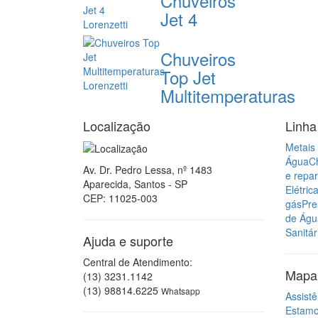
Chuveiros
Jet 4
Chuveiros
Top Jet
Multitemperaturas
Localização
Linha
Metais 
Água
C
Av. Dr. Pedro Lessa, nº 1483
e repa
Aparecida, Santos - SP
Elétric
CEP: 11025-003
gás
Pre
de Águ
Sanitár
Ajuda e suporte
Central de Atendimento:
Mapa 
(13) 3231.1142
(13) 98814.6225
Whatsapp
Assistê
Estam