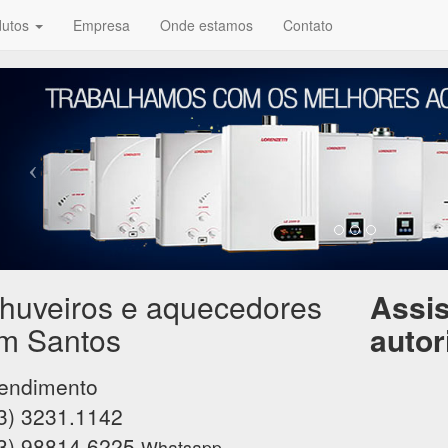
dutos
Empresa
Onde estamos
Contato
huveiros e aquecedores
Assis
m Santos
autor
endimento
3) 3231.1142
3) 98814.6225
Whatsapp