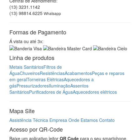
Central de Atendimento:
(13) 3231.1142
(13) 98814.6225
Whatsapp
Formas de Pagamento
Á vista ou até 3x:
Linha de produtos
Metais Sanitários
Filtros de
Água
Chuveiros
Resistências
Acabamentos
Peças e reparos
em geral
Torneiras Elétricas
Aquecedores a
gás
Pressurizadores
Iluminação
Assentos
Sanitários
Purificadores de Água
Aquecedores elétricos
Mapa Site
Assistência Técnica
Empresa
Onde Estamos
Contato
Acesso por QR-Code
Baixe um aplicativo leitor
QR Code
para o seu smartphone,