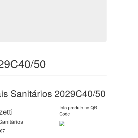
029C40/50
is Sanitários 2029C40/50
Info produto no QR
etti
Code
Sanitários
67