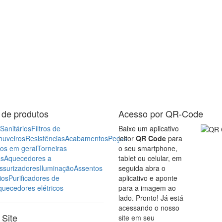
 de produtos
Acesso por QR-Code
Sanitários
Filtros de
Baixe um aplicativo
huveiros
Resistências
Acabamentos
Peças
leitor
QR Code
para
ros em geral
Torneiras
o seu smartphone,
as
Aquecedores a
tablet ou celular, em
ssurizadores
Iluminação
Assentos
seguida abra o
ios
Purificadores de
aplicativo e aponte
quecedores elétricos
para a imagem ao
lado. Pronto! Já está
acessando o nosso
Site
site em seu