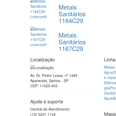
Metais
Sanitários
1164C29
Metais
Sanitários
1167C29
Localização
Linha
Metais 
Água
C
Av. Dr. Pedro Lessa, nº 1483
e repa
Aparecida, Santos - SP
Elétric
CEP: 11025-003
gás
Pre
Sanitár
Água
A
Ajuda e suporte
Central de Atendimento:
Mapa 
(13) 3231.1142