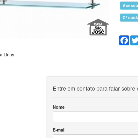
Acessó
C/ saíd
Fac
ra Linus
Entre em contato para falar sobre 
Nome
E-mail