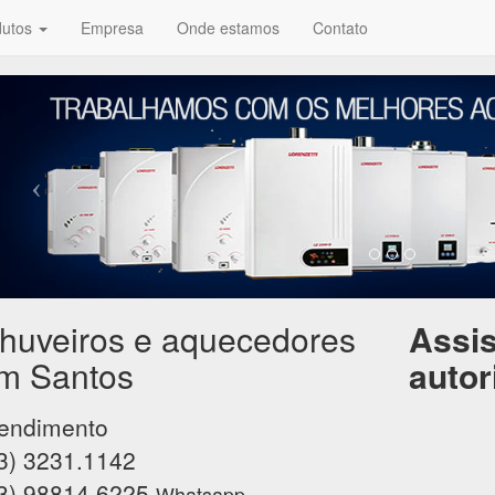
dutos
Empresa
Onde estamos
Contato
huveiros e aquecedores
Assis
m Santos
autor
endimento
3) 3231.1142
3) 98814.6225
Whatsapp