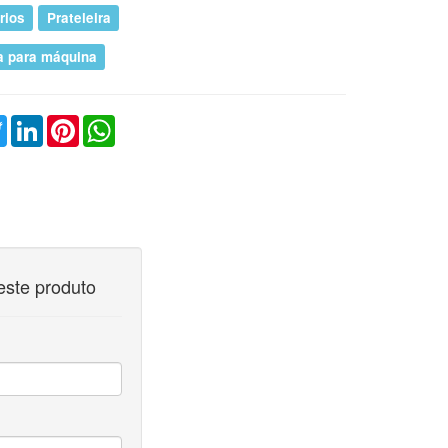
rios
Prateleira
a para máquina
ebook
Twitter
LinkedIn
Pinterest
WhatsApp
este produto