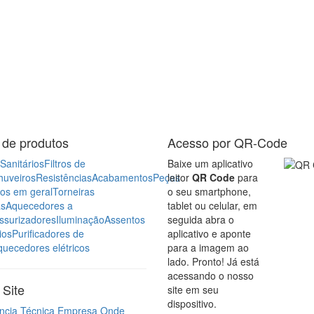
 de produtos
Acesso por QR-Code
Sanitários
Filtros de
Baixe um aplicativo
huveiros
Resistências
Acabamentos
Peças
leitor
QR Code
para
ros em geral
Torneiras
o seu smartphone,
as
Aquecedores a
tablet ou celular, em
ssurizadores
Iluminação
Assentos
seguida abra o
ios
Purificadores de
aplicativo e aponte
quecedores elétricos
para a imagem ao
lado. Pronto! Já está
acessando o nosso
Site
site em seu
dispositivo.
ncia Técnica
Empresa
Onde