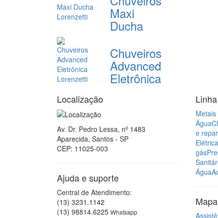
Chuveiros
Maxi
Ducha
Chuveiros
Advanced
Eletrônica
Localização
Linha
Metais 
Água
C
Av. Dr. Pedro Lessa, nº 1483
e repa
Aparecida, Santos - SP
Elétric
CEP: 11025-003
gás
Pre
Sanitár
Água
A
Ajuda e suporte
Central de Atendimento:
Mapa 
(13) 3231.1142
(13) 98814.6225
Whatsapp
Assistê