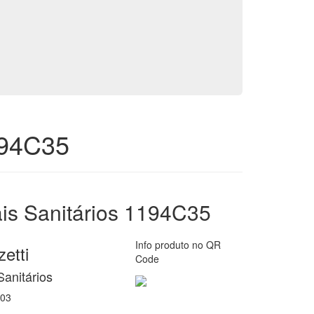
194C35
is Sanitários 1194C35
Info produto no QR
etti
Code
Sanitários
03