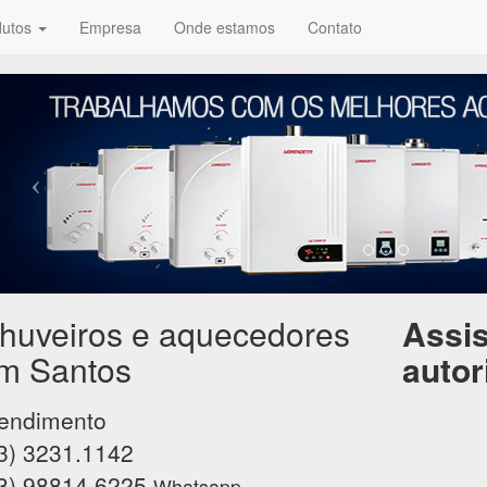
dutos
Empresa
Onde estamos
Contato
huveiros e aquecedores
Assis
m Santos
autor
endimento
3) 3231.1142
3) 98814.6225
Whatsapp