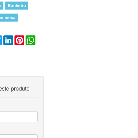
a
Banheiro
ras mesa
ebook
Twitter
LinkedIn
Pinterest
WhatsApp
este produto