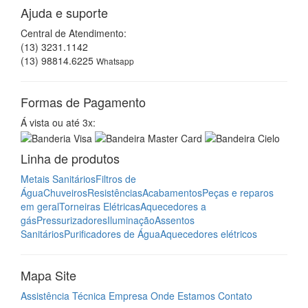
Ajuda e suporte
Central de Atendimento:
(13) 3231.1142
(13) 98814.6225
Whatsapp
Formas de Pagamento
Á vista ou até 3x:
Linha de produtos
Metais Sanitários
Filtros de
Água
Chuveiros
Resistências
Acabamentos
Peças e reparos
em geral
Torneiras Elétricas
Aquecedores a
gás
Pressurizadores
Iluminação
Assentos
Sanitários
Purificadores de Água
Aquecedores elétricos
Mapa Site
Assistência Técnica
Empresa
Onde Estamos
Contato