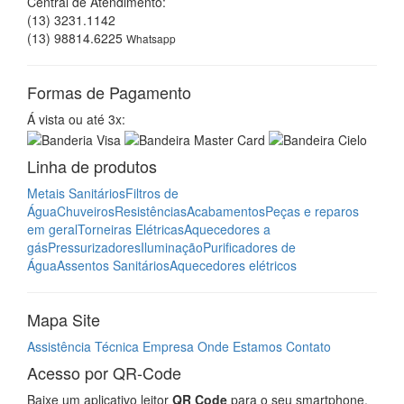
Central de Atendimento:
(13) 3231.1142
(13) 98814.6225
Whatsapp
Formas de Pagamento
Á vista ou até 3x:
Linha de produtos
Metais Sanitários
Filtros de
Água
Chuveiros
Resistências
Acabamentos
Peças e reparos
em geral
Torneiras Elétricas
Aquecedores a
gás
Pressurizadores
Iluminação
Purificadores de
Água
Assentos Sanitários
Aquecedores elétricos
Mapa Site
Assistência Técnica
Empresa
Onde Estamos
Contato
Acesso por QR-Code
Baixe um aplicativo leitor
QR Code
para o seu smartphone,