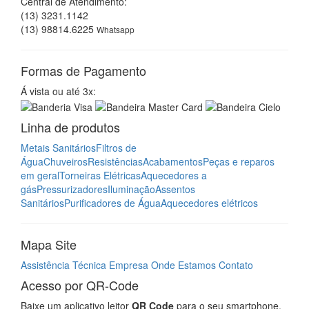
Central de Atendimento:
(13) 3231.1142
(13) 98814.6225
Whatsapp
Formas de Pagamento
Á vista ou até 3x:
Linha de produtos
Metais Sanitários
Filtros de
Água
Chuveiros
Resistências
Acabamentos
Peças e reparos
em geral
Torneiras Elétricas
Aquecedores a
gás
Pressurizadores
Iluminação
Assentos
Sanitários
Purificadores de Água
Aquecedores elétricos
Mapa Site
Assistência Técnica
Empresa
Onde Estamos
Contato
Acesso por QR-Code
Baixe um aplicativo leitor
QR Code
para o seu smartphone,