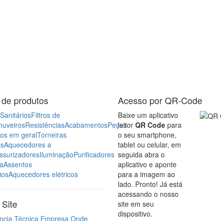
 de produtos
Acesso por QR-Code
Sanitários
Filtros de
Baixe um aplicativo
huveiros
Resistências
Acabamentos
Peças
leitor
QR Code
para
ros em geral
Torneiras
o seu smartphone,
as
Aquecedores a
tablet ou celular, em
ssurizadores
Iluminação
Purificadores
seguida abra o
a
Assentos
aplicativo e aponte
ios
Aquecedores elétricos
para a imagem ao
lado. Pronto! Já está
acessando o nosso
Site
site em seu
dispositivo.
ncia Técnica
Empresa
Onde