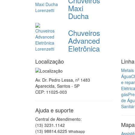
Chuveiros
Maxi
Ducha
Chuveiros
Advanced
Eletrônica
Localização
Linha
Metais 
Água
C
Av. Dr. Pedro Lessa, nº 1483
e repa
Aparecida, Santos - SP
Elétric
CEP: 11025-003
gás
Pre
de Águ
Sanitár
Ajuda e suporte
Central de Atendimento:
Mapa 
(13) 3231.1142
(13) 98814.6225
Whatsapp
Assistê