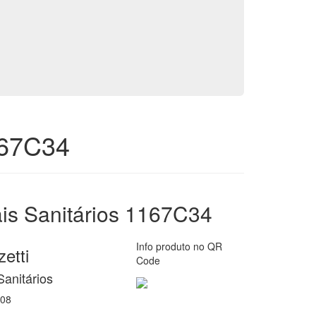
167C34
is Sanitários 1167C34
Info produto no QR
etti
Code
Sanitários
08