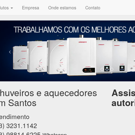
dutos
Empresa
Onde estamos
Contato
huveiros e aquecedores
Assis
m Santos
autor
endimento
3) 3231.1142
3) 98814.6225
Whatsapp