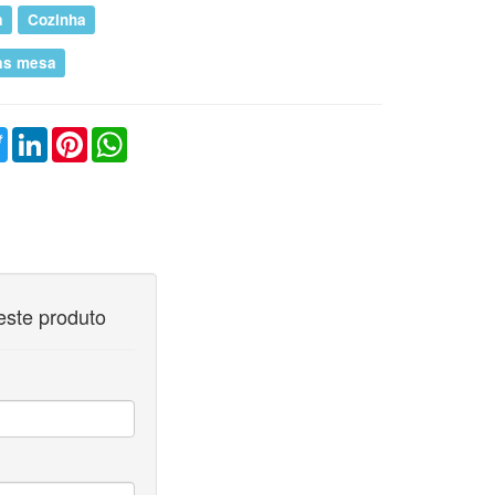
a
Cozinha
ras mesa
ebook
Twitter
LinkedIn
Pinterest
WhatsApp
este produto