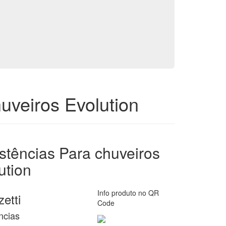
uveiros Evolution
stências Para chuveiros
ution
Info produto no QR
etti
Code
ncias