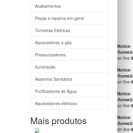
Acabamentos
Peças e reparos em geral
Torneiras Elétricas
Aquecedores a gás
Notice
:
/home2
Pressurizadores
on line
Iluminação
Notice
:
/home2
Assentos Sanitários
on line
Purificadores de Água
Notice
:
/home2
Aquecedores elétricos
on line
Mais produtos
Notice
:
/home2
on line