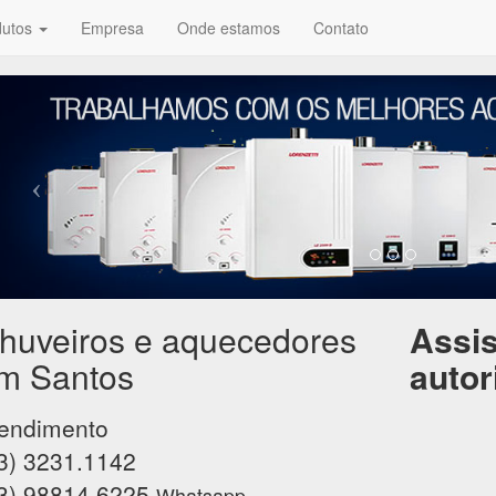
dutos
Empresa
Onde estamos
Contato
huveiros e aquecedores
Assis
m Santos
autor
endimento
3) 3231.1142
3) 98814.6225
Whatsapp