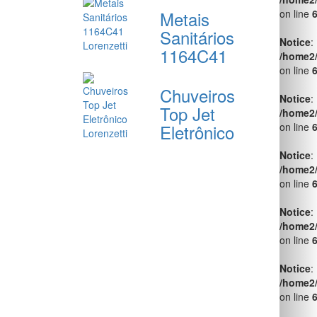
Metais
on line
Sanitários
Notice
:
1164C41
/home2
on line
Chuveiros
Notice
:
Top Jet
/home2
Eletrônico
on line
Notice
:
/home2
on line
Notice
:
/home2
on line
Notice
:
/home2
on line