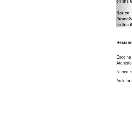
on line
Notice
:
/home2
on line
Resistê
Escolha 
Atenção
Nunca co
As info