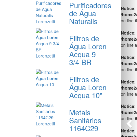
Purificadores
Notice
:
de Água
/home2
Naturalis
on line
Notice
:
Filtros de
/home2
Água Loren
on line
Acqua 9
Notice
:
3/4 BR
/home2
on line
Filtros de
Notice
:
Água Loren
/home2
Acqua 10"
on line
Notice
:
Metais
/home2
Sanitários
on line
1164C29
Notice
:
/home2