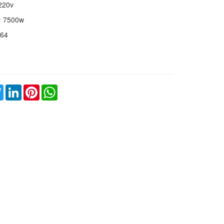
220v
:
7500w
64
o.php
ebook
Twitter
LinkedIn
Pinterest
WhatsApp
o.php
o.php
o.php