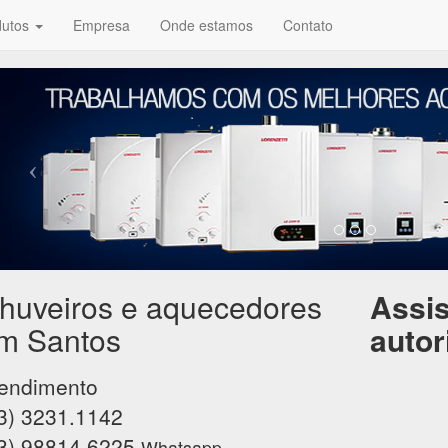
dutos
Empresa
Onde estamos
Contato
huveiros e aquecedores
Assis
m Santos
autor
endimento
3) 3231.1142
3) 98814.6225
Whatsapp