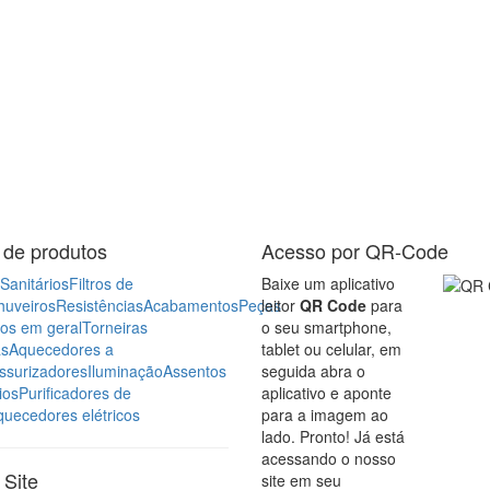
 de produtos
Acesso por QR-Code
Sanitários
Filtros de
Baixe um aplicativo
huveiros
Resistências
Acabamentos
Peças
leitor
QR Code
para
ros em geral
Torneiras
o seu smartphone,
as
Aquecedores a
tablet ou celular, em
ssurizadores
Iluminação
Assentos
seguida abra o
ios
Purificadores de
aplicativo e aponte
quecedores elétricos
para a imagem ao
lado. Pronto! Já está
acessando o nosso
Site
site em seu